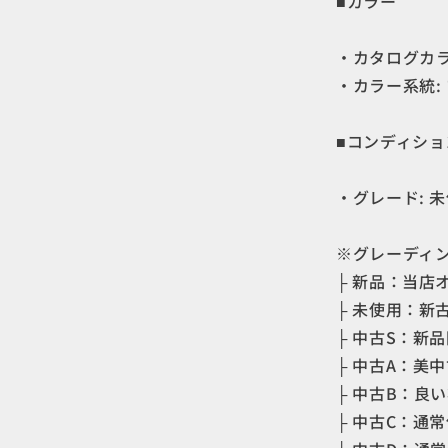
■カラー
シ
ュ
・カタログカラー
ー
ズ
・カラー系統:
フ
ッ
■コンディショ
ト
ウ
・グレード: 
ェ
ア
の
※グレーディ
数
├ 新品：当店
量
├ 未使用：新
を
├ 中古S：新
減
├ 中古A：美
ら
├ 中古B：良
す
├ 中古C：通