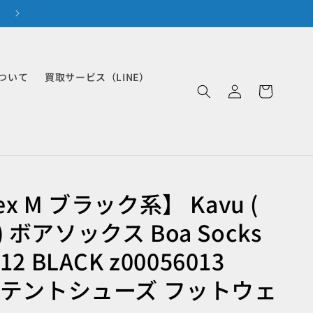
『セカンドギアポイントプログラム』開始
ロ
カ
ついて
買取サービス（LINE）
グ
ー
イ
ト
ン
ex M ブラック系】 Kavu (
 ボアソックス Boa Socks
12 BLACK z00056013
K テントシューズ フットウェ