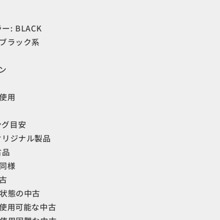
シ
ュ
: BLACK
ー
ズ
 ブラック系
フ
ッ
ン
ト
ウ
未使用
ェ
ア
の
ング目安
数
オリジナル製品
量
古品
を
品同様
増
中古
や
い状態の中古
す
常使用可能な中古