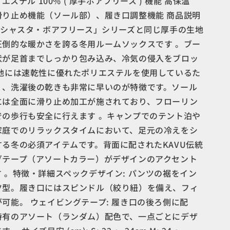
ポリエステル 100% ( 厚手ボアフリース ) 機能 高保温
滑り止め機能（ソール部）、履き口調整機能 商品説明
「シャスタ・ボアフリース」シリーズと同じ厚手の生地
倒的な暖かさを誇る冬用ルームソックスです 。​ ブー
状が足首までしっかり包み込み、冷気の侵入をブロッ
生地には速乾性に優れたポリエステルを使用しているた
、洗濯後の乾きも非常に早いのが特徴です。​ ソール
には全面に滑り止め加工が施されており、フローリン
での歩行も安全に行えます 。キャンプでのテント泊や
家庭でのリラックスタイムにおいて、足元の冷えをシ
る冬の必須アイテムです。背面に配されたKAVU伝統
グテープ（アソートカラー）がデザインのアクセント
。​ 特徴・詳細スペック​ デザイン: パンツの裾をイン
ツ型。履き口にはスピンドル（絞り紐）を備え、フィ
可能。 ウェイビングテープ: 履き口の後ろ側に配
特有のアソート（ランダム）配色で、一点ごとにデザ