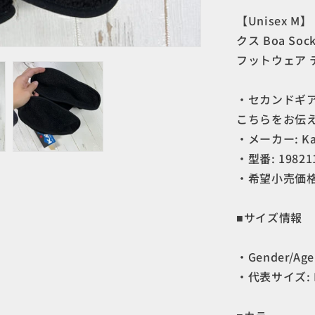
カ
【Unisex M
ブ
クス Boa Soc
ー
フットウェア 
)
ボ
・セカンドギア在
ア
ソ
こちらをお伝
ッ
・メーカー: Kav
ク
・型番: 19821
ス
・希望小売価格: 
Boa
Socks
19821112
■サイズ情報
BLACK
z00056013
BLACK
・Gender/Age:
テ
・代表サイズ: 
ン
ト