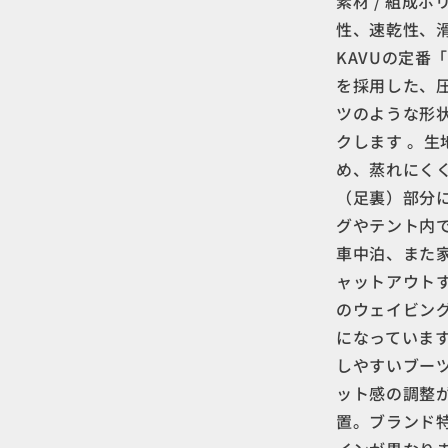
素材 / 組成​ 
性、速乾性、
KAVUの定番
を採用した、圧
ツのような形
クします 。
め、蒸れにくく
（足裏）部分
グやテント内
車中泊、また
ャットアウトす
のウェイビン
になっています 
しやすいブー
ット感の調整が
置。ブランド