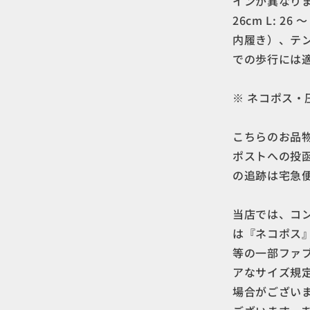
インが異なります 。
26cm L: 26
内履き）、テ
での歩行には適し
※ ネコポス・
こちらのお品
ポストへの投
の追跡は宅急
当店では、コ
は『ネコポス
等の一部ファ
アなサイズ規
場合がござい