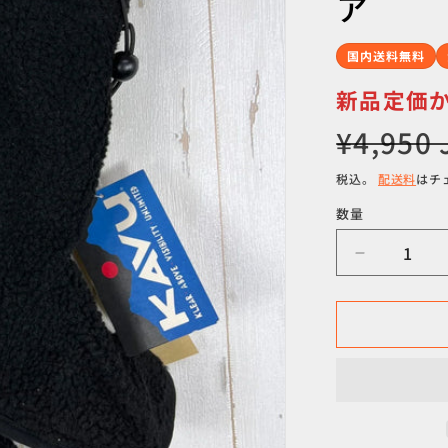
ア
国内送料無料
新品定価から
通
¥4,950 
常
税込。
配送料
はチ
価
格
数量
数
量
【Unisex
M
ブ
ラ
ッ
ク
系】
Kavu
(