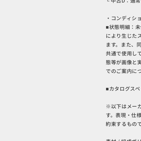
└ 中古D：通
・コンディショ
■状態明細：未
により生じた
ます。また、
共通で使用し
態等が画像と
でのご案内に
■カタログスペ
※以下はメー
す。表現・仕
約束するもの