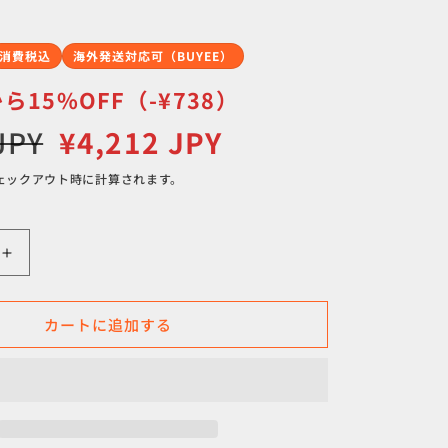
消費税込
海外発送対応可（BUYEE）
15%OFF（-¥738）
セ
JPY
¥4,212 JPY
ー
ェックアウト時に計算されます。
ル
価
格
【Unisex
M
ブ
カートに追加する
ラ
ッ
ク
系】
Kavu
(