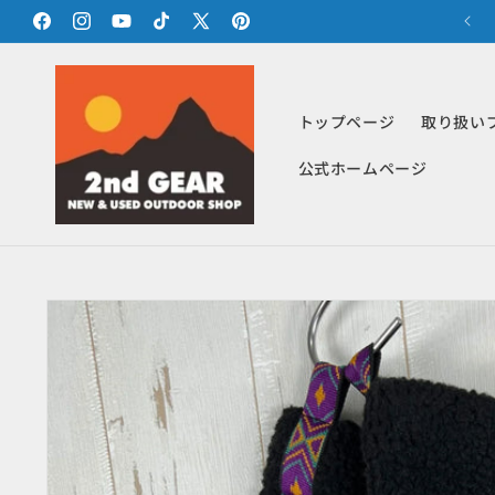
コンテ
まとめ買いで最大1200円引きキャンペーン
ンツに
Facebook
Instagram
YouTube
TikTok
X
Pinterest
進む
(Twitter)
トップページ
取り扱い
公式ホームページ
商品情
報にス
キップ