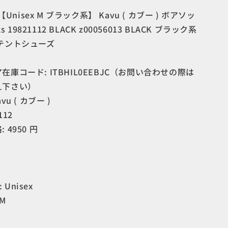
カ
】【Unisex M ブラック系】 Kavu ( カブー ) ボアソッ
ブ
ks 19821112 BLACK z00056013 BLACK ブラック系
ー
テントシューズ
)
ボ
庫コード: ITBHIL0EEBJC（お問い合わせの際は
ア
ソ
え下さい）
ッ
u ( カブー )
ク
112
ス
4950 円
Boa
Socks
19821112
BLACK
z00056013
BLACK
 Unisex
テ
M
ン
ト