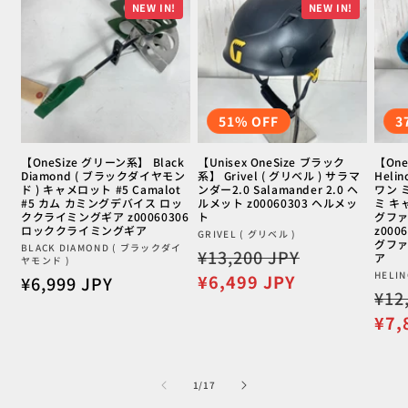
NEW IN!
NEW IN!
51% OFF
3
【OneSize グリーン系】 Black
【Unisex OneSize ブラック
【On
Diamond ( ブラックダイヤモン
系】 Grivel ( グリベル ) サラマ
Heli
ド ) キャメロット #5 Camalot
ンダー2.0 Salamander 2.0 ヘ
ワン ミ
#5 カム カミングデバイス ロッ
ルメット z00060303 ヘルメッ
ミ キ
ククライミングギア z00060306
ト
グファ
ロッククライミングギア
z000
販
GRIVEL ( グリベル )
グファ
販
BLACK DIAMOND ( ブラックダイ
通
¥13,200 JPY
セ
売
ア
ヤモンド )
売
元:
常
ー
販
HELI
¥6,499 JPY
通
¥6,999 JPY
元:
通
¥12
売
価
ル
常
元:
常
格
価
¥7,
価
価
格
格
格
の
1
/
17