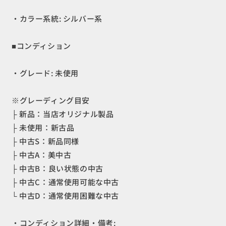
バ
バ
・カラー系統: シルバー系
ー
ー
ナ
ナ
■コンディション
ー
ー
ス
ス
ト
ト
・グレード: 未使用
ー
ー
ブ
ブ
※グレーディング目安
ク
ク
├ 新品：当店オリジナル製品
ッ
ッ
├ 未使用：新古品
ク
ク
├ 中古S：新品同様
ウ
ウ
├ 中古A：美中古
ェ
ェ
ア
ア
├ 中古B：良い状態の中古
の
の
├ 中古C：通常使用可能な中古
数
数
└ 中古D：通常使用困難な中古
量
量
を
を
・コンディション詳細・備考: