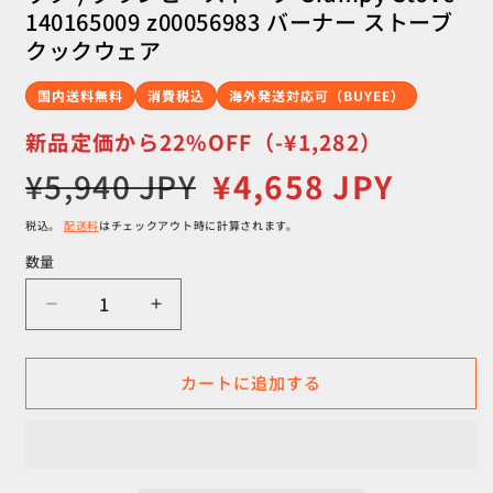
く
140165009 z00056983 バーナー ストーブ
クックウェア
国内送料無料
消費税込
海外発送対応可（BUYEE）
新品定価から22%OFF（-¥1,282）
通
セ
¥5,940 JPY
¥4,658 JPY
常
ー
価
ル
税込。
配送料
はチェックアウト時に計算されます。
格
価
数量
数
格
量
【OneSize
【OneSize
シ
シ
ル
ル
カートに追加する
バ
バ
ー
ー
系】
系】
SAVOTTA
SAVOTTA