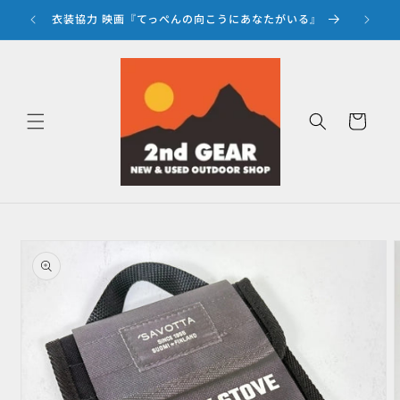
コンテ
ンツに
衣装協力 映画『てっぺんの向こうにあなたがいる』
『
進む
カ
ー
ト
商品情
報にス
キップ