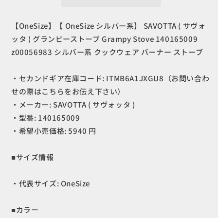
(
(
サ
サ
ヴ
ヴ
【OneSize】【 OneSize シルバー系】 SAVOTTA ( サヴォ
ォ
ォ
ッタ ) グランピーストーブ Grampy Stove 140165009
ッ
ッ
z00056983 シルバー系 クックウェア バーナー ストーブ
タ
タ
)
)
・セカンドギア在庫コード: ITMB6A1JXGU8（お問い合わ
グ
グ
せの際はこちらをお伝え下さい）
ラ
ラ
・メーカー: SAVOTTA ( サヴォッタ )
ン
ン
ピ
ピ
・型番: 140165009
ー
ー
・希望小売価格: 5940 円
ス
ス
ト
ト
■サイズ情報
ー
ー
ブ
ブ
・代表サイズ: OneSize
Grampy
Grampy
Stove
Stove
140165009
140165009
■カラー
z00056983
z00056983