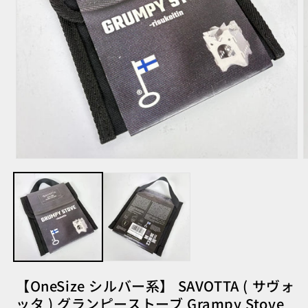
モ
ー
ダ
ル
で
メ
デ
ィ
ア
(1)
(
【OneSize シルバー系】 SAVOTTA ( サヴォ
を
開
ッタ ) グランピーストーブ Grampy Stove