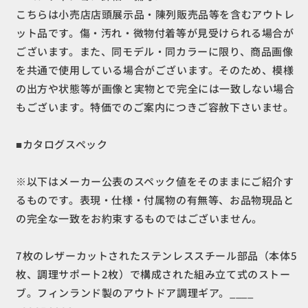
減
増
こちらは小売店店頭展示品・陳列販売品等を含むアウトレ
ら
や
ット品です。傷・汚れ・微物付着等が見受けられる場合が
す
す
ございます。また、同モデル・同カラーに限り、商品画像
を共通で使用している場合がございます。そのため、模様
の出方や状態等が画像と実物とで完全には一致しない場合
もございます。特価でのご案内につきご容赦下さいませ。
■カタログスペック
※以下はメーカー公表のスペック値をそのままにご紹介す
るものです。表現・仕様・付属物の有無等、お品物現品と
の完全な一致をお約束するものではございません。
7枚のレザーカットされたステンレススチール部品（本体5
枚、調理サポート2枚）で構成された組み立て式のストー
ブ。フィンランド製のアウトドア調理ギア。____